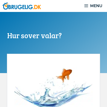
Hoppa
MENU
till
innehåll
Hur sover valar?