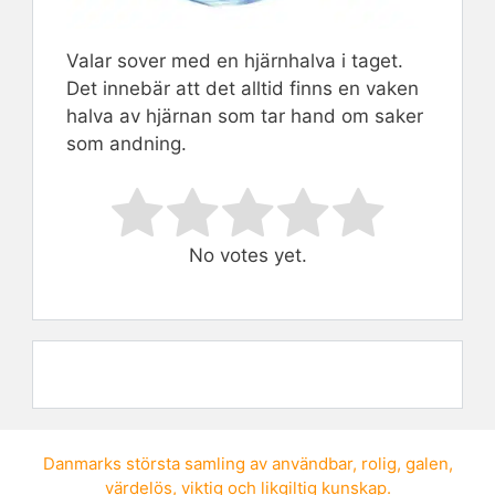
Valar sover med en hjärnhalva i taget.
Det innebär att det alltid finns en vaken
halva av hjärnan som tar hand om saker
som andning.
Rate this item:
Submit Rating
No votes yet.
Danmarks största samling av
användbar
,
rolig
,
galen
,
värdelös
,
viktig
och
likgiltig kunskap
.