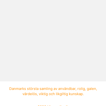
Hur liten är den minsta spelaren
som har vunnit NBA Slam Dunk
Contest?
Den minsta spelaren som någonsin
vunnit NBA:s Slam Dunk Contest var
Spud Webb med sina 170 cm.
Danmarks största samling av
användbar
,
rolig
,
galen
,
värdelös
,
viktig
och
likgiltig kunskap
.