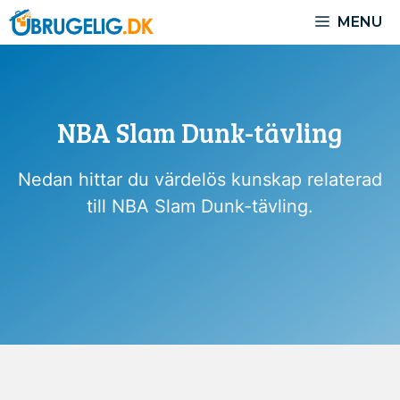
Hoppa
MENU
till
innehåll
NBA Slam Dunk-tävling
Nedan hittar du värdelös kunskap relaterad
till NBA Slam Dunk-tävling.