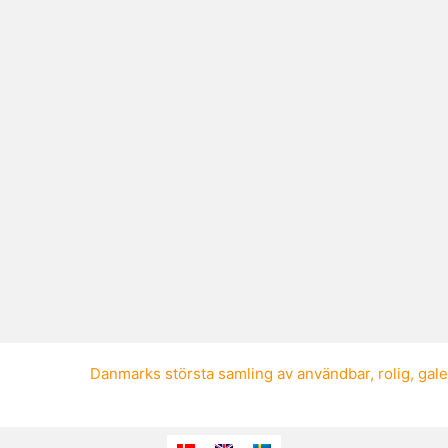
Danmarks största samling av
användbar
,
rolig
,
gal