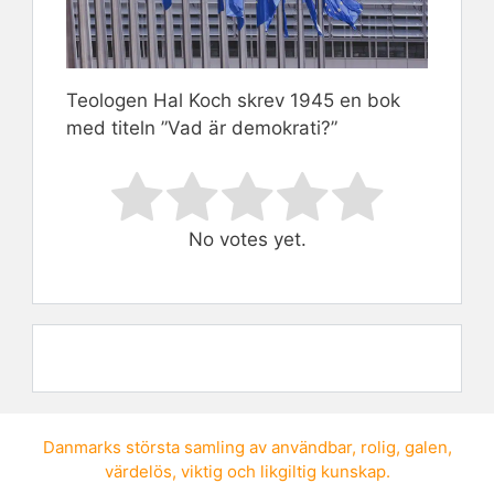
Teologen Hal Koch skrev 1945 en bok
med titeln ”Vad är demokrati?”
Rate this item:
Submit Rating
No votes yet.
Danmarks största samling av
användbar
,
rolig
,
galen
,
värdelös
,
viktig
och
likgiltig kunskap
.