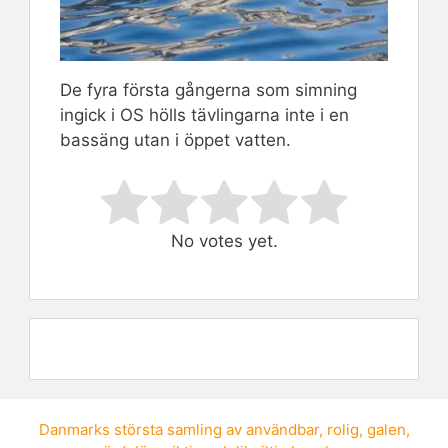
De fyra första gångerna som simning
ingick i OS hölls tävlingarna inte i en
bassäng utan i öppet vatten.
Rate this item:
Submit Rating
No votes yet.
Danmarks största samling av
användbar
,
rolig
,
galen
,