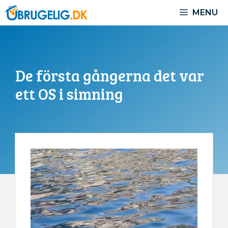
Hoppa
MENU
till
innehåll
De första gångerna det var
ett OS i simning