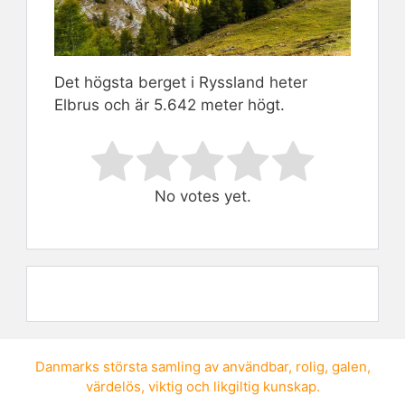
Det högsta berget i Ryssland heter
Elbrus och är 5.642 meter högt.
Rate this item:
Submit Rating
No votes yet.
Danmarks största samling av
användbar
,
rolig
,
galen
,
värdelös
,
viktig
och
likgiltig kunskap
.