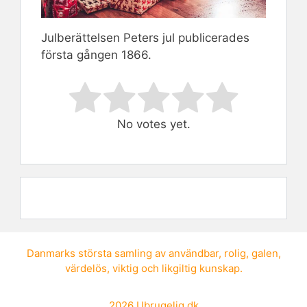
Julberättelsen Peters jul publicerades
första gången 1866.
Rate this item:
Submit Rating
No votes yet.
Danmarks största samling av
användbar
,
rolig
,
galen
,
värdelös
,
viktig
och
likgiltig kunskap
.
2026
Ubrugelig.dk