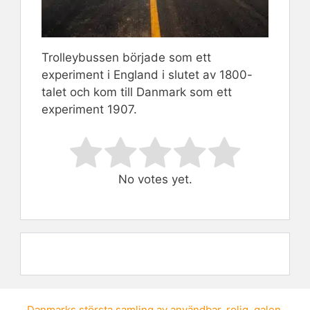
Trolleybussen började som ett
experiment i England i slutet av 1800-
talet och kom till Danmark som ett
experiment 1907.
Rate this item:
Submit Rating
No votes yet.
Danmarks största samling av
användbar
,
rolig
,
galen
,