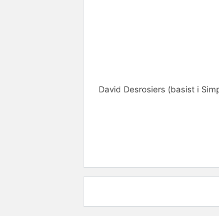
David Desrosiers (basist i Simp
Rate this item:
Submit R