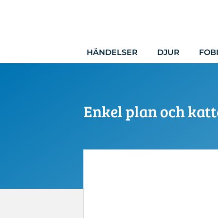
Hoppa
till
innehåll
HÄNDELSER
DJUR
FOB
Enkel plan och katt