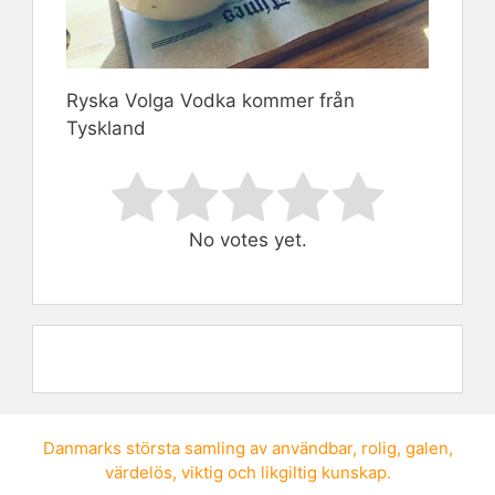
Ryska Volga Vodka kommer från
Tyskland
Rate this item:
Submit Rating
No votes yet.
Danmarks största samling av
användbar
,
rolig
,
galen
,
värdelös
,
viktig
och
likgiltig kunskap
.