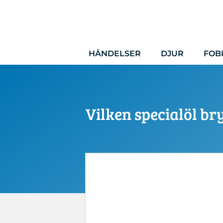
Hoppa
till
innehåll
HÄNDELSER
DJUR
FOB
Vilken specialöl br