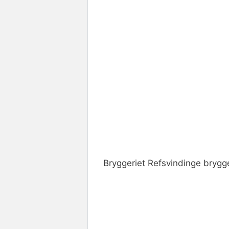
Bryggeriet Refsvindinge brygge
Rate this item:
Submit R