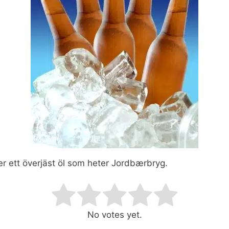
r ett överjäst öl som heter Jordbærbryg.
ating
No votes yet.