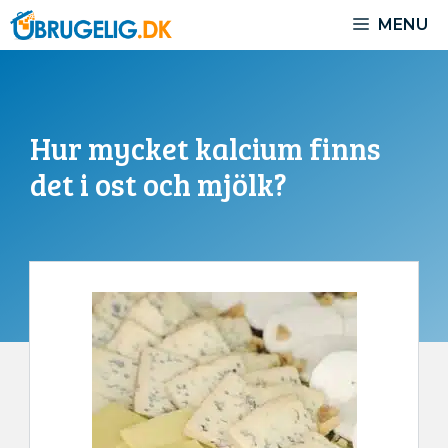
Hoppa
MENU
till
innehåll
Hur mycket kalcium finns
det i ost och mjölk?