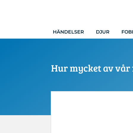
Hoppa
till
innehåll
HÄNDELSER
DJUR
FOB
Hur mycket av vår fr