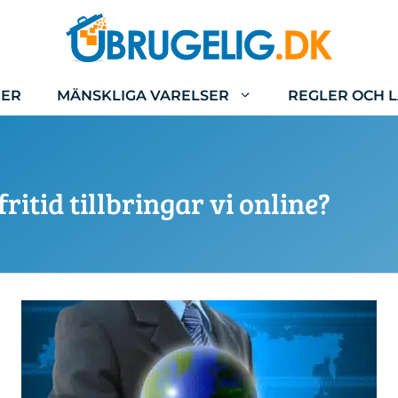
IER
MÄNSKLIGA VARELSER
REGLER OCH 
itid tillbringar vi online?