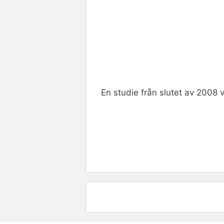
En studie från slutet av 2008 vi
Rate this item:
Submit R