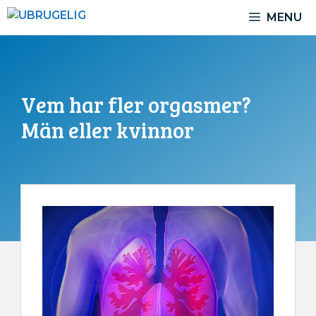
Hoppa
MENU
till
innehåll
Vem har fler orgasmer?
Män eller kvinnor