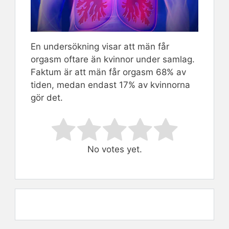
En undersökning visar att män får
orgasm oftare än kvinnor under samlag.
Faktum är att män får orgasm 68% av
tiden, medan endast 17% av kvinnorna
gör det.
Rate this item:
Submit Rating
No votes yet.