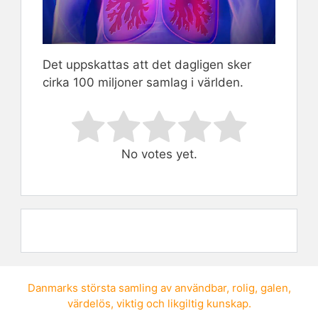
Det uppskattas att det dagligen sker
cirka 100 miljoner samlag i världen.
Rate this item:
Submit Rating
No votes yet.
Danmarks största samling av
användbar
,
rolig
,
galen
,
värdelös
,
viktig
och
likgiltig kunskap
.