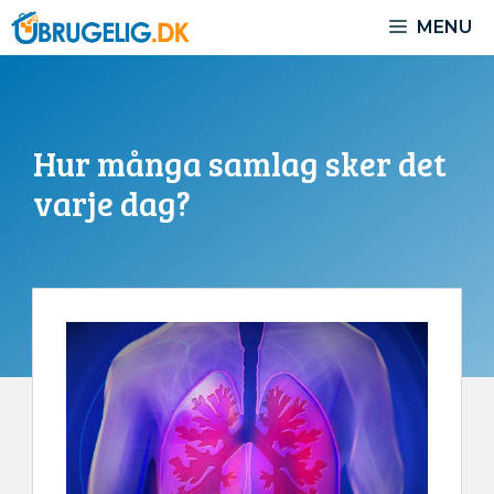
Hoppa
MENU
till
innehåll
Hur många samlag sker det
varje dag?