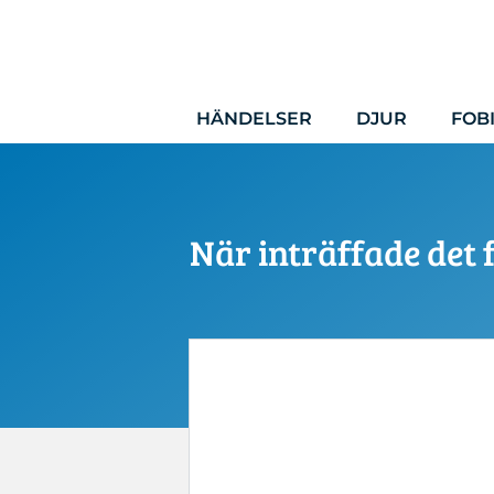
Hoppa
till
innehåll
HÄNDELSER
DJUR
FOB
När inträffade det 