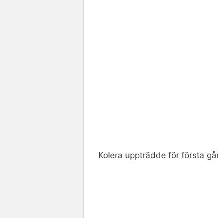
Kolera uppträdde för första g
Rate this item:
Submit R