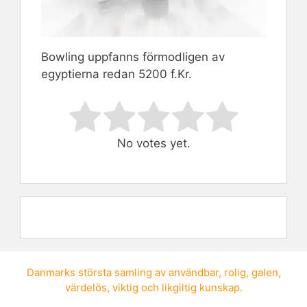
Bowling uppfanns förmodligen av
egyptierna redan 5200 f.Kr.
Rate this item:
Submit Rating
No votes yet.
Danmarks största samling av
användbar
,
rolig
,
galen
,
värdelös
,
viktig
och
likgiltig kunskap
.