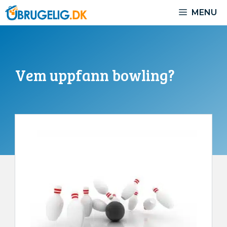
Hoppa
MENU
till
innehåll
Vem uppfann bowling?