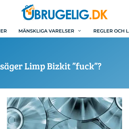
IER
MÄNSKLIGA VARELSER
REGLER OCH 
äger Limp Bizkit ”fuck”?