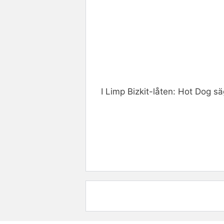
I Limp Bizkit-låten: Hot Dog s
Rate this item:
Submit R