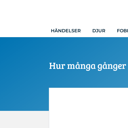
Hoppa
till
innehåll
HÄNDELSER
DJUR
FOB
Hur många gånger s