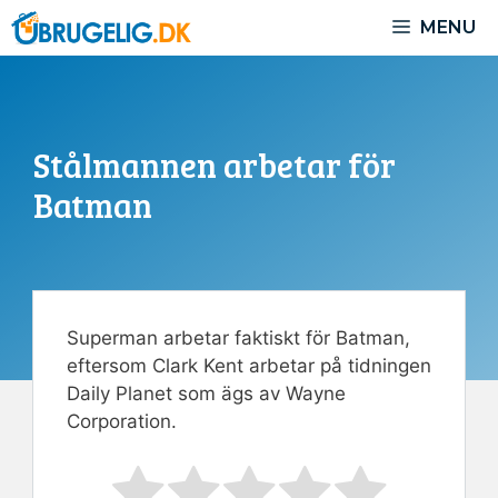
Hoppa
MENU
till
innehåll
Stålmannen arbetar för
Batman
Superman arbetar faktiskt för Batman,
eftersom Clark Kent arbetar på tidningen
Daily Planet som ägs av Wayne
Corporation.
Rate this item:
Submit Rating