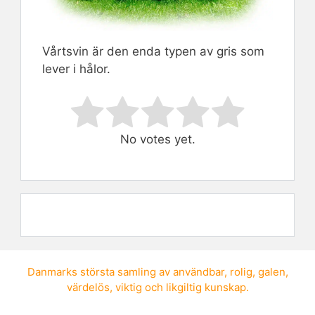
Vårtsvin är den enda typen av gris som
lever i hålor.
Rate this item:
Submit Rating
No votes yet.
Danmarks största samling av
användbar
,
rolig
,
galen
,
värdelös
,
viktig
och
likgiltig kunskap
.