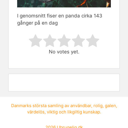
I genomsnitt fiser en panda cirka 143
gånger på en dag
Rate this item:
Submit Rating
No votes yet.
Danmarks största samling av
användbar
,
rolig
,
galen
,
värdelös
,
viktig
och
likgiltig kunskap
.
2026
Ubrugelig.dk