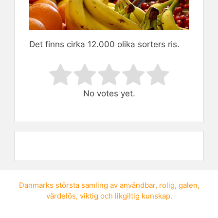
Det finns cirka 12.000 olika sorters ris.
Rate this item:
Submit Rating
No votes yet.
Danmarks största samling av
användbar
,
rolig
,
galen
,
värdelös
,
viktig
och
likgiltig kunskap
.